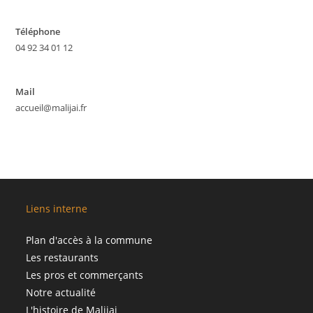
Téléphone
04 92 34 01 12
Mail
accueil@malijai.fr
Liens interne
Plan d'accès à la commune
Les restaurants
Les pros et commerçants
Notre actualité
L'histoire de Malijai