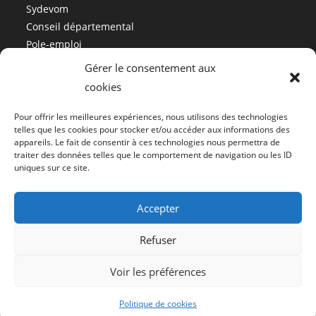
Sydevom
Conseil départemental
Pole-emploi
Gérer le consentement aux
cookies
Mairie de Malijai
Pour offrir les meilleures expériences, nous utilisons des technologies
04 92 34 01 12
telles que les cookies pour stocker et/ou accéder aux informations des
appareils. Le fait de consentir à ces technologies nous permettra de
accueil@malijai.fr
traiter des données telles que le comportement de navigation ou les ID
Politique de confidentialité
uniques sur ce site.
Mentions légales
Accepter
Refuser
Voir les préférences
Tous droits réservés Malijai.fr 2026 - Création site internet
Ailink
Politique de cookies
Informatique