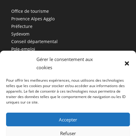
Office de tourisme
Provence Alpes Agglo
Préfecture
Sydevom
Conseil départemental
Pole-emploi
Gérer le consentement aux
cookies
Mairie de Malijai
Pour offrir les meilleures expériences, nous utilisons des technologies
04 92 34 01 12
telles que les cookies pour stocker et/ou accéder aux informations des
appareils. Le fait de consentir à ces technologies nous permettra de
accueil@malijai.fr
traiter des données telles que le comportement de navigation ou les ID
Politique de confidentialité
uniques sur ce site.
Mentions légales
Accepter
Refuser