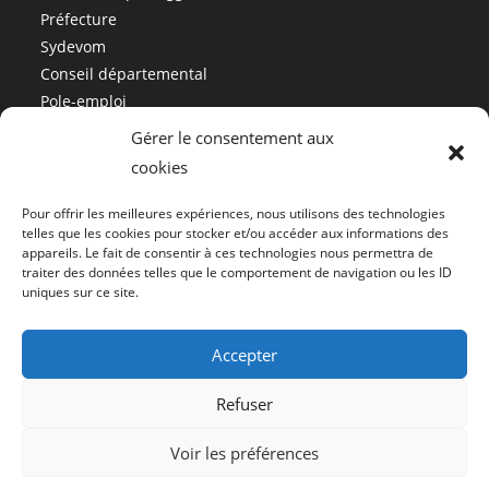
Préfecture
Sydevom
Conseil départemental
Pole-emploi
Gérer le consentement aux
cookies
Mairie de Malijai
Pour offrir les meilleures expériences, nous utilisons des technologies
04 92 34 01 12
telles que les cookies pour stocker et/ou accéder aux informations des
appareils. Le fait de consentir à ces technologies nous permettra de
accueil@malijai.fr
traiter des données telles que le comportement de navigation ou les ID
Politique de confidentialité
uniques sur ce site.
Mentions légales
Accepter
Refuser
Voir les préférences