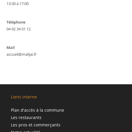
13:30 à 17:00
Téléphone
04 92 34 01 12
Mail
accueil@malijai.fr
Liens interne
Plan d'accès à la commune
Les restaurants
Les pros et commerçants